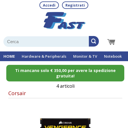
Accedi
Registrati
HOME
Hardware & Peripherals
Monitor & TV
Notebook
Ti mancano solo € 350,00 per avere la spedizione
gratuita!
4 articoli
Corsair