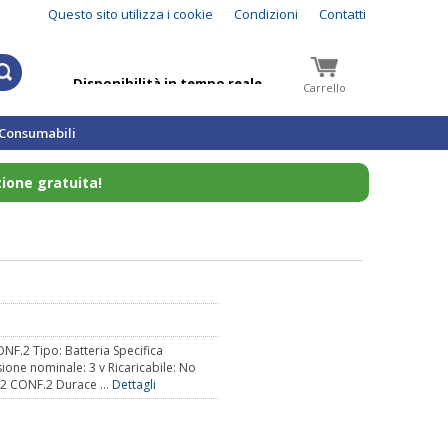
Questo sito utilizza i cookie
Condizioni
Contatti
Disponibilità in tempo reale
Carrello
Spedizione in 24h
Consumabili
Dal 1996 informatica a Messina
zione gratuita!
Spedizione gratuita sopra € 350.00
.2 Tipo: Batteria Specifica
ione nominale: 3 v Ricaricabile: No
2 CONF.2 Durace ...
Dettagli