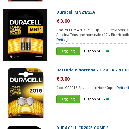
Duracell MN21/23A
€ 3,00
Cod: 5000394203969 - Tipo : Batteria Specifi
Alcalina Tensione nominale : 12 v Ricaricabil
Dettagli
Aggiungi
Disponibili: 3
Batteria a bottone - CR2016 2 pz D
€ 3,00
Cod: CR2016 2pz -
descrizioneSuppl
Dettagli
Aggiungi
Disponibili: 2
DURACELL CR2025 CONF.2