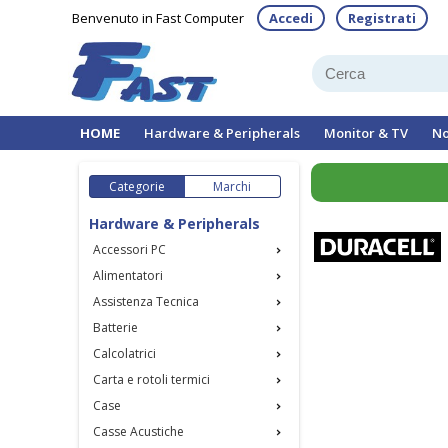
Benvenuto in Fast Computer
Accedi
Registrati
HOME
Hardware & Peripherals
Monitor & TV
No
Categorie
Marchi
Hardware & Peripherals
Accessori PC
Alimentatori
Assistenza Tecnica
Batterie
Calcolatrici
Carta e rotoli termici
Case
Casse Acustiche